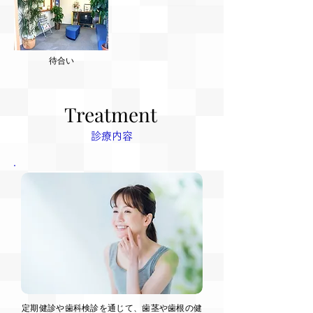
待合い
Treatment
Treatment
診療内容
定期健診や歯科検診を通じて、歯茎や歯根の健