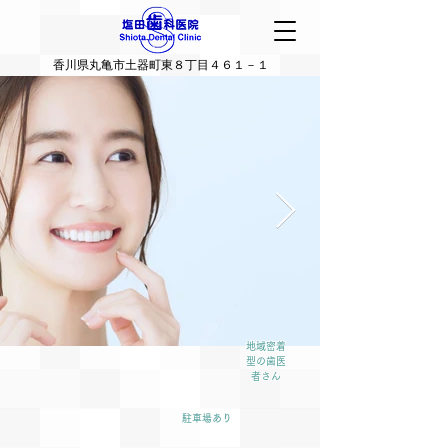
香川県丸亀市土器町東８丁目４６１－１
地域密着
型の歯医
者さん
駐車場あり