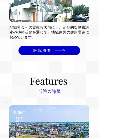
地域社会への貢献も大切にし、定期的な健康講
座や啓発活動を通じて、地域住民の健康増進に
努めています。
医院概要
Features
Features
当院の特徴
POINT
01