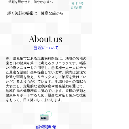
笑顔を輝かせる、健やかな歯へ
笑顔を輝かせる、健やかな歯へ
土曜日18時
まで診療
輝く笑顔の秘密は、健康な歯から
輝く笑顔の秘密は、健康な歯から
About us
About us
当院について
香川県丸亀市にある塩田歯科医院は、地域の皆様の
歯と口の健康を第一に考えるクリニックです。幅広
い治療メニューをご用意し、患者様一人一人に合っ
た最適な治療計画を提案しています。院内は清潔で
快適な環境を整え、リラックスして治療を受けてい
ただけるよう心がけています。地域社会への貢献も
大切にし、定期的な健康講座や啓発活動を通じて、
地域住民の健康増進に努めています。皆様の笑顔と
健康をサポートするため、親身な対応と確かな技術
をもって、日々努力してまいります。
診療時間